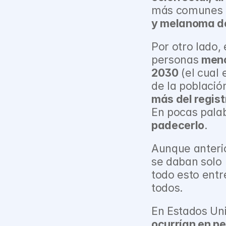
más comunes 
y melanoma de
Por otro lado, 
personas 
meno
2030
 (el cual
de la població
más del regis
En pocas palab
padecerlo
.
Aunque anterio
se daban solo 
todo esto entr
todos.
En Estados Uni
ocurrían en p