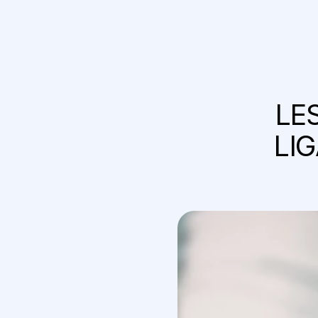
LES
LI