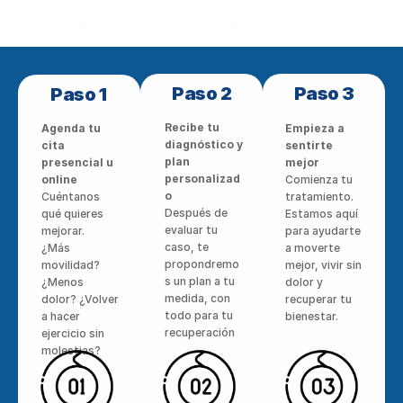
recuperación completa
después de enfermedades o 
lesiones.
Paso 2
Paso 3
Paso 1
Recibe tu 
Agenda tu 
Empieza a 
diagnóstico y 
cita 
sentirte 
plan 
presencial u 
mejor
personalizad
online
Comienza tu 
o
Cuéntanos 
tratamiento. 
Después de 
qué quieres 
Estamos aquí 
evaluar tu 
mejorar.
para ayudarte 
caso, te 
¿Más 
a moverte 
propondremo
movilidad? 
mejor, vivir sin 
s un plan a tu 
¿Menos 
dolor y 
medida, con 
dolor? ¿Volver 
recuperar tu 
todo para tu 
a hacer 
bienestar.
recuperación
ejercicio sin 
molestias? 