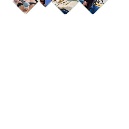
Nuestros fisioterapeutas 
emplean 
técnicas avanzadas y 
ejercicios personalizados
 para 
ayudarte a recuperar la salud y 
la movilidad de músculos, 
ligamentos, tendones, 
articulaciones y huesos.
A través de estiramientos, 
masajes y planes de ejercicios, 
te guiamos hacia una 