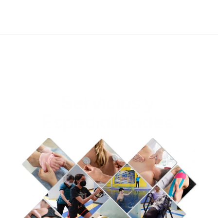
Especialidades
Células Madre
Artículos
Contacto
Servicios y 
Especialidades 
Rehabilitación Integral: Tu Camino 
hacia la Recuperación Total